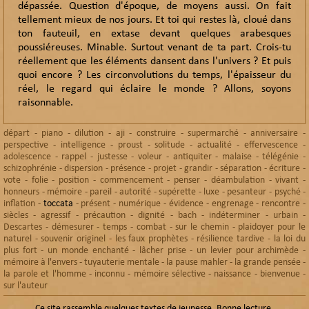
dépassée. Question d'époque, de moyens aussi. On fait
tellement mieux de nos jours. Et toi qui restes là, cloué dans
ton fauteuil, en extase devant quelques arabesques
poussiéreuses. Minable. Surtout venant de ta part. Crois-tu
réellement que les éléments dansent dans l'univers ? Et puis
quoi encore ? Les circonvolutions du temps, l'épaisseur du
réel, le regard qui éclaire le monde ? Allons, soyons
raisonnable.
départ
-
piano
-
dilution
-
aji
-
construire
-
supermarché
-
anniversaire
-
perspective
-
intelligence
-
proust
-
solitude
-
actualité
-
effervescence
-
adolescence
-
rappel
-
justesse
-
voleur
-
antiquiter
-
malaise
-
télégénie
-
schizophrénie
-
dispersion
-
présence
-
projet
-
grandir
-
séparation
-
écriture
-
vote
-
folie
-
position
-
commencement
-
penser
-
déambulation
-
vivant
-
honneurs
-
mémoire
-
pareil
-
autorité
-
supérette
-
luxe
-
pesanteur
-
psyché
-
inflation
-
toccata
-
présent
-
numérique
-
évidence
-
engrenage
-
rencontre
-
siècles
-
agressif
-
précaution
-
dignité
-
bach
-
indéterminer
-
urbain
-
Descartes
-
démesurer
-
temps
-
combat
-
sur le chemin
-
plaidoyer pour le
naturel
-
souvenir originel
-
les faux prophètes
-
résilience tardive
-
la loi du
plus fort
-
un monde enchanté
-
lâcher prise
-
un levier pour archimède
-
mémoire à l'envers
-
tuyauterie mentale
-
la pause mahler
-
la grande pensée
-
la parole et l'homme
-
inconnu
-
mémoire sélective
-
naissance
-
bienvenue
-
sur l'auteur
Ce site rassemble quelques textes de jeunesse. Bonne lecture.