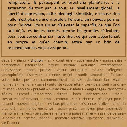
remplissent, ils participent au brouhaha planétaire, à la
saturation du tout par le tout, au nivellement global. La
liberté d'expression, cette idéologie simpliste, n'excuse rien
: elle n'est plus qu'une morale à l'envers, un nouveau permis
pour l'idiotie. Vous auriez dû éviter le superflu, ce que l'on
sait déjà, les belles formes comme les grandes réflexions,
pour vous concentrer sur l'essentiel, ce qui vous appartenait
en propre et qu'en chemin, attiré par un brin de
reconnaissance, vous avez perdu.
départ
-
piano
-
dilution
-
aji
-
construire
-
supermarché
-
anniversaire
-
perspective
-
intelligence
-
proust
-
solitude
-
actualité
-
effervescence
-
adolescence
-
rappel
-
justesse
-
voleur
-
antiquiter
-
malaise
-
télégénie
-
schizophrénie
-
dispersion
-
présence
-
projet
-
grandir
-
séparation
-
écriture
-
vote
-
folie
-
position
-
commencement
-
penser
-
déambulation
-
vivant
-
honneurs
-
mémoire
-
pareil
-
autorité
-
supérette
-
luxe
-
pesanteur
-
psyché
-
inflation
-
toccata
-
présent
-
numérique
-
évidence
-
engrenage
-
rencontre
-
siècles
-
agressif
-
précaution
-
dignité
-
bach
-
indéterminer
-
urbain
-
Descartes
-
démesurer
-
temps
-
combat
-
sur le chemin
-
plaidoyer pour le
naturel
-
souvenir originel
-
les faux prophètes
-
résilience tardive
-
la loi du
plus fort
-
un monde enchanté
-
lâcher prise
-
un levier pour archimède
-
mémoire à l'envers
-
tuyauterie mentale
-
la pause mahler
-
la grande pensée
-
la parole et l'homme
-
inconnu
-
mémoire sélective
-
naissance
-
bienvenue
-
sur l'auteur